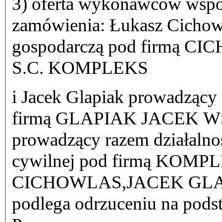
3) oferta wykonawców wspóln
zamówienia: Łukasz Cichowl
gospodarczą pod firmą
S.C. KOMPLEKS
i Jacek Glapiak prowadzący 
firmą GLAPIAK JACEK 
prowadzący razem działalno
cywilnej pod firmą KOM
CICHOWLAS,JACEK GLAPI
podlega odrzuceniu na podsta