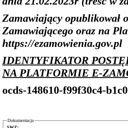
dnia 21.02.2023r (treść w z
Zamawiający opublikował og
Zamawiającego oraz na P
https://ezamowienia.gov.pl
IDENTYFIKATOR POST
NA PLATFORMIE E-ZAM
ocds-148610-f99f30c4-b1c
Dokumentacja
SWZ: