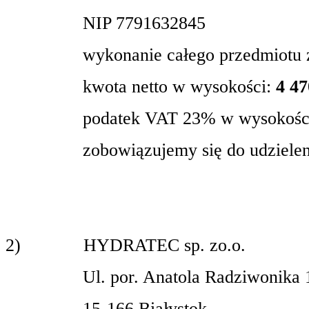
NIP 7791632845
wykonanie całego przedmiotu 
kwota netto w wysokości:
4 47
podatek VAT 23% w wysokoś
zobowiązujemy się do udzielen
2)
HYDRATEC sp. zo.o.
Ul. por. Anatola Radziwonika 
15-166 Białystok