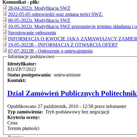
Komunikat - plik:
28-04-2022r. Modyfikacja SWZ
2022-05-05 odpowiedzi oraz zmiana treści SWZ.
06-05-2022r. Modyfikacja SWZ
10-05-2022r. Modyfikacja SWZ-przesunięcie terminu składania i ot
Sprostowanie ogłoszenia
INFORMACJA O KWOCIE JAKĄ ZAMAWIAJĄCY ZAMIE
19-05-2022R - INFORMACJA Z OTWARCIA OFERT
07-07-2022R - Ogłoszenie o unieważnieniu
Informacje podstawowe
Identyfikator:
RD/ZP/7/2022
Status postępowania:
unieważnione
Kontakt:
Dział Zamówień Publicznych Politechnik
Opublikowano 27 październik, 2010 - 12:58 przez infomaster
Typ zamówienia:
Tryb podstawowy bez negocjacji
Kryteria oceny:
Cena
Termin płatności