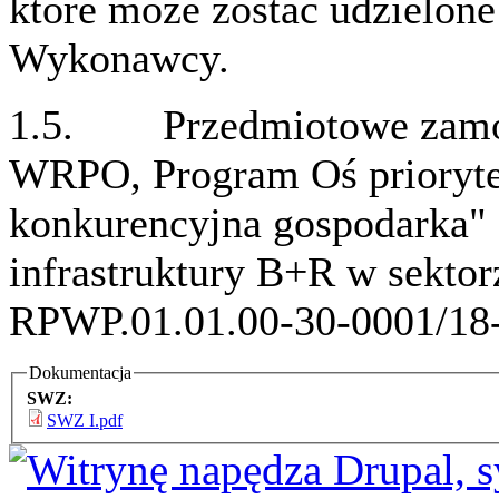
które może zostać udzielon
Wykonawcy.
1.5. Przedmiotowe zamówi
WRPO, Program Oś prioryte
konkurencyjna gospodarka" 
infrastruktury B+R w sekto
RPWP.01.01.00-30-0001/18
Dokumentacja
SWZ:
SWZ I.pdf