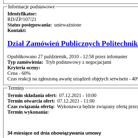
Informacje podstawowe
Identyfikator:
RD/ZP/107/21
Status postępowania:
unieważnione
Kontakt:
Dział Zamówień Publicznych Politechnik
Opublikowano 27 październik, 2010 - 12:58 przez infomaster
Typ zamówienia:
Tryb podstawowy z negocjacjami
Kryteria oceny:
Cena - 60%
Czas reakcji na zgłoszoną awarię urządzeń objętych serwisem - 4
Terminy
Termin składania ofert:
07.12.2021 - 10:00
Termin otwarcia ofert:
07.12.2021 - 11:00
Czas związania ofertą:
Wykonawca będzie związany ofertą przez o
Termin wykonania:
34 miesiące od dnia obowiązywania umowy