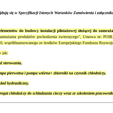
jdują się w Specyfikacji Istonych Warunków Zamówienia i załącznika
elementów do budowy instalacji pilotażowej służącej do zamra
ii zamrażania produktów pochodzenia zwierzęcego”, Umowa nr: POIR.
020, współfinansowanego ze środków Europejskiego Funduszu Rozwoj
 jak:
d sterowania,
mpa pierwotna i pompa wtórna+ zbiorniki na czynnik chłodniczy,
ład hydrauliczny,
regat chłodniczy do schładzania cieczy wraz ze szkoleniem pracowni