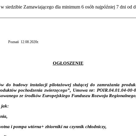
siedzibie Zamawiającego dla minimum 6 osób najpóźniej 7 dni od do
Poznań
12.08.2020r.
OGŁOSZENIE
ów do budowy instalacji pilotażowej służącej do zamrażania produkt
produktów pochodzenia zwierzęcego”, Umowa nr: POIR.04.01.04-00-00
owanego ze środków Europejskiego Funduszu Rozwoju Regionalnego, z
 jak:
nia,
otna i pompa wtórna+ zbiorniki na czynnik chłodniczy,