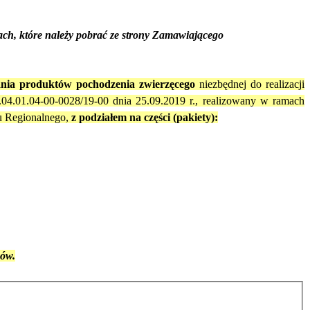
ch, które należy pobrać ze strony Zamawiającego
żania produktów pochodzenia zwierzęcego
niezbędnej do realizacji
04.01.04-00-0028/19-00 dnia 25.09.2019 r., realizowany w ramach
u Regionalnego,
z podziałem na części (pakiety):
ków.