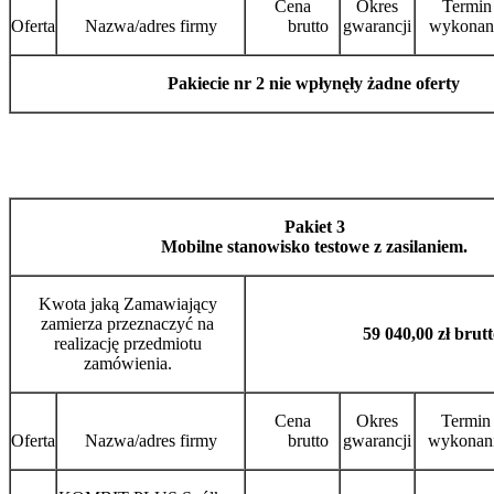
Cena
Okres
Termin
Oferta
Nazwa/adres firmy
brutto
gwarancji
wykonan
Pakiecie nr 2 nie wpłynęły żadne oferty
Pakiet 3
Mobilne stanowisko testowe z zasilaniem.
Kwota jaką Zamawiający
zamierza przeznaczyć na
59 040,00 zł brutt
realizację przedmiotu
zamówienia.
Cena
Okres
Termin
Oferta
Nazwa/adres firmy
brutto
gwarancji
wykonan