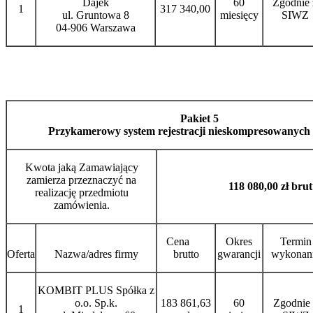
Dajek
60
Zgodnie 
1
317 340,00
ul. Gruntowa 8
miesięcy
SIWZ
04-906 Warszawa
Pakiet 5
Przykamerowy system rejestracji nieskompresowanych
Kwota jaką Zamawiający
zamierza przeznaczyć na
118 080,00 zł brut
realizację przedmiotu
zamówienia.
Cena
Okres
Termin
Oferta
Nazwa/adres firmy
brutto
gwarancji
wykonan
KOMBIT PLUS Spółka z
o.o. Sp.k.
183 861,63
60
Zgodnie 
1