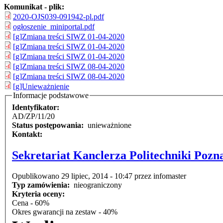
Komunikat - plik:
2020-OJS039-091942-pl.pdf
ogłoszenie_miniportal.pdf
[g]Zmiana treści SIWZ 01-04-2020
[g]Zmiana treści SIWZ 01-04-2020
[g]Zmiana treści SIWZ 01-04-2020
[g]Zmiana treści SIWZ 08-04-2020
[g]Zmiana treści SIWZ 08-04-2020
[g]Unieważnienie
Informacje podstawowe
Identyfikator:
AD/ZP/11/20
Status postępowania:
unieważnione
Kontakt:
Sekretariat Kanclerza Politechniki Pozn
Opublikowano 29 lipiec, 2014 - 10:47 przez infomaster
Typ zamówienia:
nieograniczony
Kryteria oceny:
Cena - 60%
Okres gwarancji na zestaw - 40%