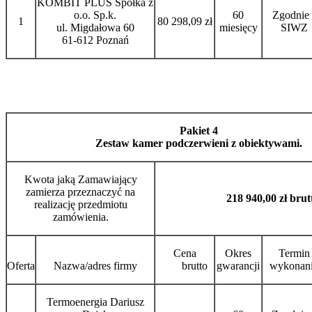
KOMBIT PLUS Spółka z
o.o. Sp.k.
60
Zgodnie 
1
80 298,09 zł
ul. Migdałowa 60
miesięcy
SIWZ
61-612 Poznań
Pakiet 4
Zestaw kamer podczerwieni z obiektywami.
Kwota jaką Zamawiający
zamierza przeznaczyć na
218 940,00 zł brut
realizację przedmiotu
zamówienia.
Cena
Okres
Termin
Oferta
Nazwa/adres firmy
brutto
gwarancji
wykonan
Termoenergia Dariusz