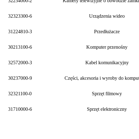
32234000-2
Kamery telewizyjne o obwodzie zamk
32323300-6
Urządzenia wideo
31224810-3
Przedłużacze
30213100-6
Komputer przenośny
32572000-3
Kabel komunikacyjny
30237000-9
Części, akcesoria i wyroby do kompu
32321100-0
Sprzęt filmowy
31710000-6
Sprzęt elektroniczny