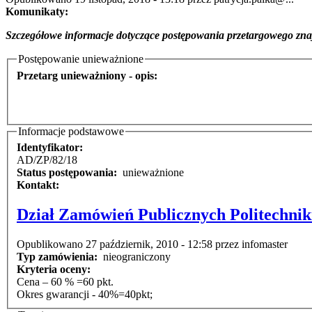
Komunikaty:
Szczegółowe informacje dotyczące postępowania przetargowego znaj
Postępowanie unieważnione
Przetarg unieważniony - opis:
Informacje podstawowe
Identyfikator:
AD/ZP/82/18
Status postępowania:
unieważnione
Kontakt:
Dział Zamówień Publicznych Politechnik
Opublikowano 27 październik, 2010 - 12:58 przez infomaster
Typ zamówienia:
nieograniczony
Kryteria oceny:
Cena – 60 % =60 pkt.
Okres gwarancji - 40%=40pkt;